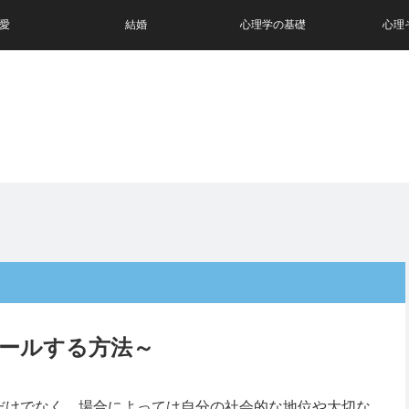
愛
結婚
心理学の基礎
心理
ールする方法～
だけでなく、場合によっては自分の社会的な地位や大切な