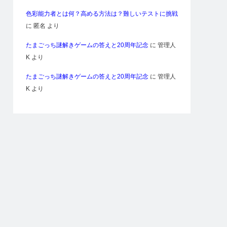
色彩能力者とは何？高める方法は？難しいテストに挑戦
に
匿名
より
たまごっち謎解きゲームの答えと20周年記念
に
管理人
K
より
たまごっち謎解きゲームの答えと20周年記念
に
管理人
K
より