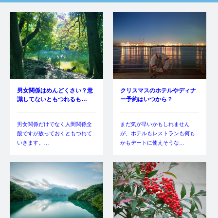
男女関係はめんどくさい？意
クリスマスのホテルやディナ
識してないともつれるも…
ー予約はいつから？
男女関係だけでなく人間関係全
まだ気が早いかもしれません
般ですが放っておくともつれて
が、ホテルもレストランも何も
いきます。…
かもデートに使えそうな…