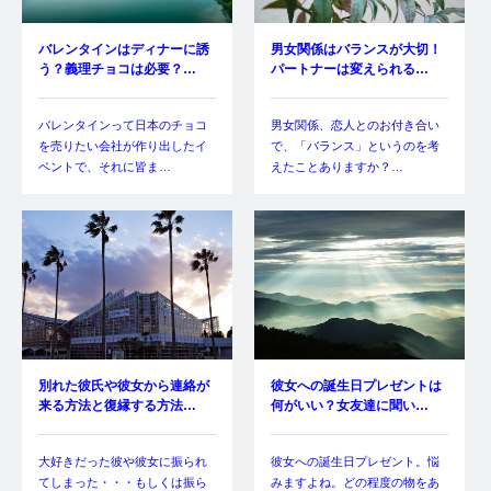
バレンタインはディナーに誘
男女関係はバランスが大切！
う？義理チョコは必要？…
パートナーは変えられる…
バレンタインって日本のチョコ
男女関係、恋人とのお付き合い
を売りたい会社が作り出したイ
で、「バランス」というのを考
ベントで、それに皆ま…
えたことありますか？…
別れた彼氏や彼女から連絡が
彼女への誕生日プレゼントは
来る方法と復縁する方法…
何がいい？女友達に聞い…
大好きだった彼や彼女に振られ
彼女への誕生日プレゼント。悩
てしまった・・・もしくは振ら
みますよね。どの程度の物をあ