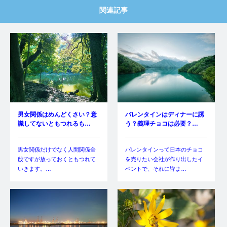
関連記事
男女関係はめんどくさい？意
バレンタインはディナーに誘
識してないともつれるも…
う？義理チョコは必要？…
男女関係だけでなく人間関係全
バレンタインって日本のチョコ
般ですが放っておくともつれて
を売りたい会社が作り出したイ
いきます。…
ベントで、それに皆ま…